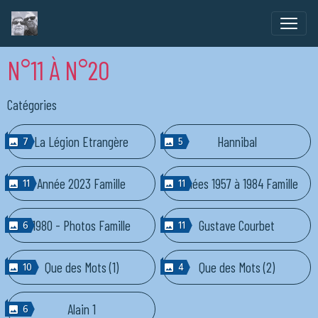
N°11 À N°20
Catégories
La Légion Etrangère
Hannibal
7
5
Année 2023 Famille
Années 1957 à 1984 Famille
11
11
1980 - Photos Famille
Gustave Courbet
6
11
Que des Mots (1)
Que des Mots (2)
10
4
Alain 1
6