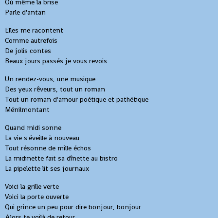
Où même la brise
Parle d'antan
Elles me racontent
Comme autrefois
De jolis contes
Beaux jours passés je vous revois
Un rendez-vous, une musique
Des yeux rêveurs, tout un roman
Tout un roman d'amour poétique et pathétique
Ménilmontant
Quand midi sonne
La vie s'éveille à nouveau
Tout résonne de mille échos
La midinette fait sa dînette au bistro
La pipelette lit ses journaux
Voici la grille verte
Voici la porte ouverte
Qui grince un peu pour dire bonjour, bonjour
Alors te voilà de retour